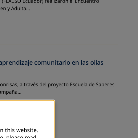
es (FLACSO Ecuador) realizaron el Encuentro
ven y Adulta…
rendizaje comunitario en las ollas
Sonrisas, a través del proyecto Escuela de Saberes
 campaña…
n this website.
e, please read