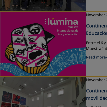
November 
Continent
Educació
Entre el 6 
Muestra Int
Read more
November 
Continen
movilid