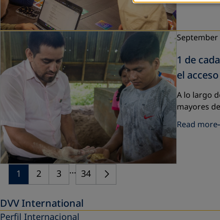
September
1 de cad
el acceso
A lo largo 
mayores de
Read more
…
1
2
3
34
DVV International
Perfil Internacional