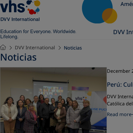
Amér
DVV In
DVV International
Noticias
Noticias
December 
Perú: Cu
DVV Interna
Católica de
Read more