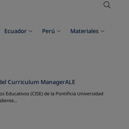
Open S
Ecuador
Perú
Materiales
 del Curriculum ManagerALE
os Educativos (CISE) de la Pontificia Universidad
ndiente…