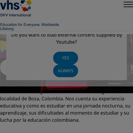
Do you want to load external content supplied by
Microprograma 1: Un encuentro
Youtube
?
liberador
YES
ALWAYS
David Ruge, personero y estudiante de la modalidad
nocturna del Colegio Fernando Mazuera Villegas de la
localidad de Bosa, Colombia. Nos cuenta su experiencia
educativa y como es estudiar en una jornada nocturna, su
aprendizaje, sus dificultades al momento de estudiar y su
lucha por la educación colombiana.