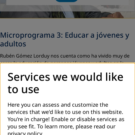
Microprograma 3: Educar a jóvenes y
adultos
Rubén Gómez Lorduy nos cuenta como ha vivido muy de
cerca la educación de personas jóvenes y adultas en la
jornada nocturna y de cómo influyó en su vida esta
Services we would like
experiencia para formarse como docente. Rubén desde
hace más 20 años es catedrático y docente de la
to use
Universidad de Antioquia.
Here you can assess and customize the
services that we'd like to use on this website.
You're in charge! Enable or disable services as
you see fit.
To learn more, please read our
privacy policy
.