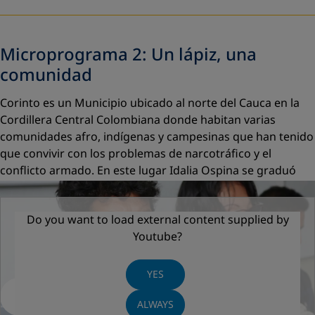
Microprograma 2: Un lápiz, una
comunidad
Corinto es un Municipio ubicado al norte del Cauca en la
Cordillera Central Colombiana donde habitan varias
comunidades afro, indígenas y campesinas que han tenido
que convivir con los problemas de narcotráfico y el
conflicto armado. En este lugar Idalia Ospina se graduó
junto con 105 personas mediante el programa
“Resignificar la vida, un camino hacia la paz”. Un proyecto
Do you want to load external content supplied by
de educación para jóvenes y adultos de 3 municipios en el
Youtube
?
Cauca y el acompañamiento de la Universidad Pedagógica.
YES
ALWAYS