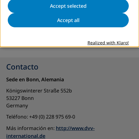
Accept selected
Accept all
more information
Realized with Klaro!
Contacto
Sede en Bonn, Alemania
Königswinterer Straße 552b
53227 Bonn
Germany
Teléfono: +49 (0) 228 975 69-0
Más información en:
http://www.dvv-
international.de