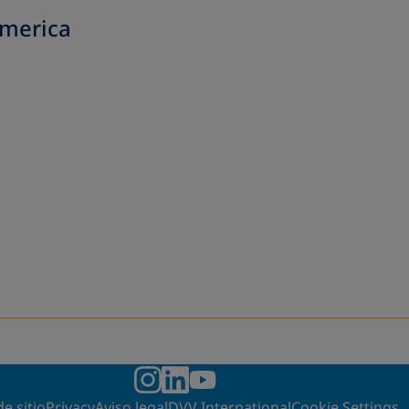
America
e sitio
Privacy
Aviso legal
DVV International
Cookie Settings