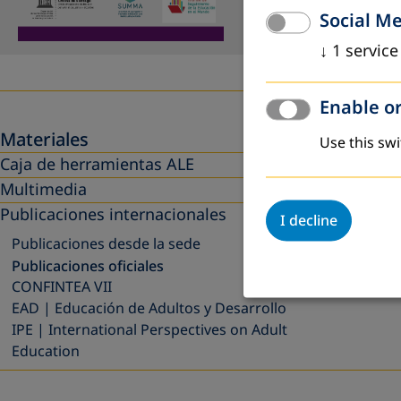
Social M
↓
1
service
Enable or
Materiales
Use this swi
Caja de herramientas ALE
Multimedia
Publicaciones internacionales
I decline
Publicaciones desde la sede
Publicaciones oficiales
CONFINTEA VII
EAD | Educación de Adultos y Desarrollo
IPE | International Perspectives on Adult
Education