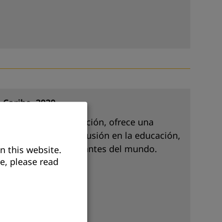
 Caribe, 2020
dos y todas sin excepción, ofrece una
canzar una mayor inclusión en la educación,
más grandes y desafiantes del mundo.
n this website.
e, please read