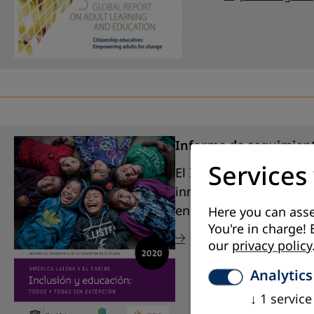
Informe de seguimient
Services
El Informe GEM 2020, Am
inmersión profunda de l
en una región caracter
Here you can asse
You're in charge! 
¡Descarga aquí!
our
privacy policy
Analytics
↓
1
service