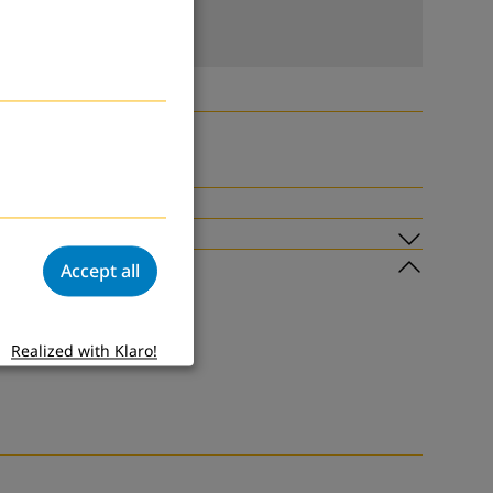
Subme
Accept all
Submen
Realized with Klaro!