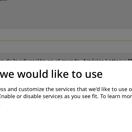
o de la educación en el mundo, América Latina y El
 we would like to use
érica Latina y el Caribe - Inclusión y educación: To
os desafíos centrales y las soluciones clave para al
izada por tener las desigualdades socioeconómicas 
ss and customize the services that we'd like to use o
Enable or disable services as you see fit.
To learn mor
.