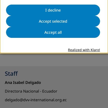
I decline
Accept selected
Accept all
more information
Realized with Klaro!
Staff
Ana Isabel Delgado
Directora Nacional - Ecuador
delgado@dvv-international.org.ec