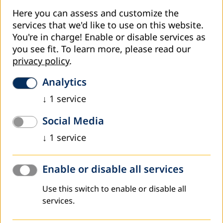
Here you can assess and customize the
Redes sociales del Programa País Ecuador
services that we'd like to use on this website.
You're in charge! Enable or disable services as
Facebook:
you see fit.
To learn more, please read our
https://www.facebook.com/dvvinternationalecuador/
privacy policy
.
LinkedIn:
https://ec.linkedin.com/company/dvv-
Analytics
international-ecuador
↓
1
service
Youtube:
https://youtube.com/@dvvinternationalprogramapa394
Social Media
feature=shared
↓
1
service
Enable or disable all services
Welcome to DVV International South America
Use this switch to enable or disable all
services.