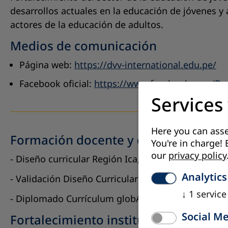
desarrollos actuales en la educación de jóvenes y 
actores de la educación de adultos.
Medios de comunicación
Página web:
https://dvv-international.edu.pe/
Facebook oficial:
https://www.facebook.com/Dvv.
Services
Here you can asse
Formación docente y diseño curricul
You're in charge! 
our
privacy policy
- Diseño curricular Región Ica, 4 segmentos: Alfa
Analytics
- Validación Diseño Curricular Diversificado Regió
↓
1
service
- Diplomado Currículum globALE.
Social M
Fortalecimiento institucional en EPJA