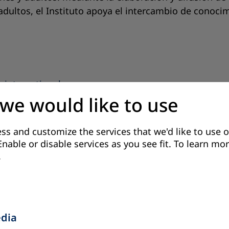
adultos, el Instituto apoya el intercambio de conocim
international.pe
 we would like to use
ss and customize the services that we'd like to use o
ar
Enable or disable services as you see fit.
To learn mor
.
betización, Laboral, CEBA abierto y Secundaria común.
n Puno.
edia