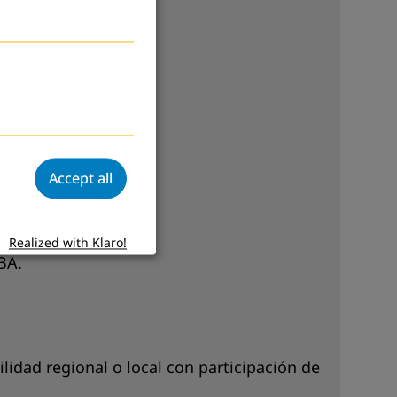
Accept all
Realized with Klaro!
BA.
lidad regional o local con participación de