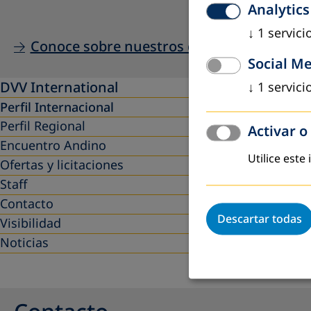
Analytics
↓
1
servici
Conoce sobre nuestros campos de acción es
Social M
DVV International
↓
1
servici
Perfil Internacional
Perfil Regional
Activar o
Encuentro Andino
Utilice este
Ofertas y licitaciones
Staff
Contacto
Descartar todas
Visibilidad
Noticias