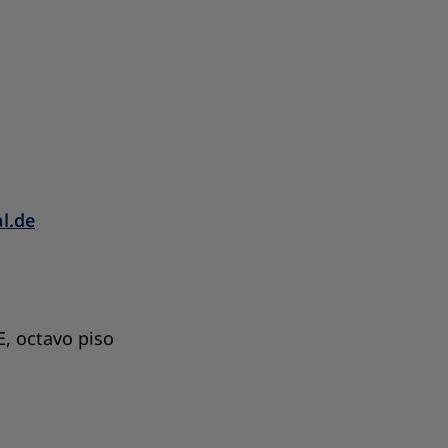
l.de
E, octavo piso