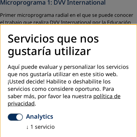
Microprograma 1: DVV International
Primer microprograma radial en el que se puede conocer
el trabajo que realiza DVV International por la Educación
de personas jóvenes y adultas en Ecuador. ¿Cuáles son sus
Servicios que nos
líneas de trabajo y contrapartes en Ecuador? ¿En que
países está presente esta institución?
gustaría utilizar
Microprograma 2: Contrapartes de DVV
International
Aquí puede evaluar y personalizar los servicios
que nos gustaría utilizar en este sitio web.
En este microprograma conoceremos a las Contrapartes
¡Usted decide! Habilite o deshabilite los
de DVV International en Ecuador, Sus líneas de trabajo,
servicios como considere oportuno.
Para
experiencias con la educación de personas jóvenes y
saber más, por favor lea nuestra
política de
adultas, objetivos y metas para el año 2020.
privacidad
.
Microprograma 3: Formación y especialización
Analytics
de educadores
↓
1
servicio
En este microprograma conocerán: ¿Por qué es