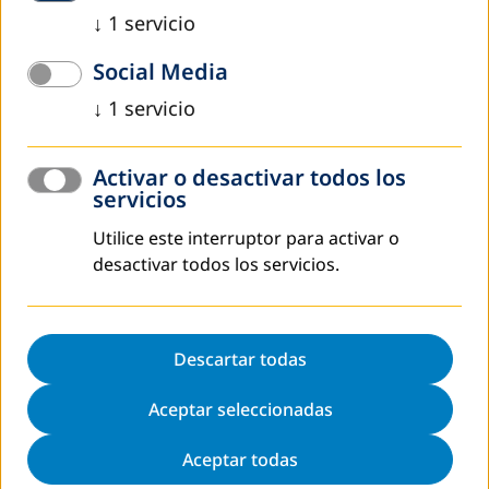
↓
1
servicio
Social Media
↓
1
servicio
Curriculum ManagerALE
Activar o desactivar todos los
servicios
Plan de estudios modular basado en competencias
Utilice este interruptor para activar o
para los gerentes y administrativos de instituciones de
desactivar todos los servicios.
aprendizaje y educación de personas jóvenes y
adultas.
Descartar todas
Aceptar seleccionadas
¿Dónde y cómo se puede aplicar la Caja de
Aceptar todas
herramientas ALE?