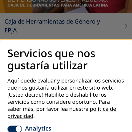
Caja de Herramientas de Género y
EPJA
Guía para incorporar el enfoque de género, a través de
Servicios que nos
reflexiones y actividades prácticas, en los contextos de
educación de personas jóvenes adultas.
gustaría utilizar
Aquí puede evaluar y personalizar los servicios
que nos gustaría utilizar en este sitio web.
¡Usted decide! Habilite o deshabilite los
servicios como considere oportuno.
Para
saber más, por favor lea nuestra
política de
privacidad
.
Analytics