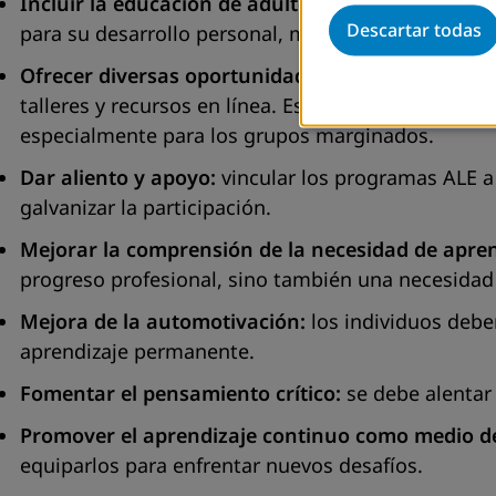
Incluir la educación de adultos como parte del n
Descartar todas
para su desarrollo personal, motivándolas a partic
Ofrecer diversas oportunidades de aprendizaje:
d
talleres y recursos en línea. Estos deben reflejar
especialmente para los grupos marginados.
Dar aliento y apoyo:
vincular los programas ALE a
galvanizar la participación.
Mejorar la comprensión de la necesidad de apren
progreso profesional, sino también una necesidad d
Mejora de la automotivación:
los individuos debe
aprendizaje permanente.
Fomentar el pensamiento crítico:
se debe alentar
Promover el aprendizaje continuo como medio de
equiparlos para enfrentar nuevos desafíos.