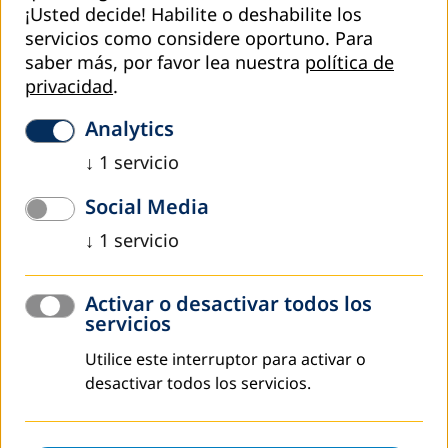
¡Usted decide! Habilite o deshabilite los
servicios como considere oportuno.
Para
saber más, por favor lea nuestra
política de
privacidad
.
Analytics
↓
1
servicio
Social Media
↓
1
servicio
Activar o desactivar todos los
Educación de Jóvenes y Adultos en Centros Penitenciarios
servicios
Experiencias de Asia Central, América del Sur, África del
Utilice este interruptor para activar o
Norte y Europa.
desactivar todos los servicios.
Link de descarga:
Educación_Centros_Penitenciarios.pdf