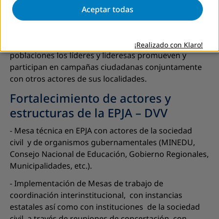
análisis de temas priorizados del acuerdo de
Aceptar todas
gobernabilidad regional o local con participación de
mujeres.
- Incidencia en políticas públicas a favor de las
¡Realizado con Klaro!
poblaciones los líderes y lideresas promueven y
participan en campañas ciudadanas conjuntamente
con otros actores de sus localidades.
Fortalecimiento de actores y
estructuras de la EPJA – DVV
- Mesa técnica en EPJA con actores de la sociedad
civil y de organismos gubernamentales (MINEDU,
Consejo Nacional de Educación, Gobierno Regionales,
Municipalidades, etc.).
- Implementación de Mesas de trabajo de
coordinación interinstitucional, con instancias
estatales así como con instituciones de la sociedad
civil, a través de reuniones de concertación, con