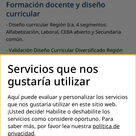
Formación docente y diseño
curricular
- Diseño curricular Región Ica, 4 segmentos:
Alfabetización, Laboral, CEBA abierto y Secundaria
común.
- Validación Diseño Curricular Diversificado Región
Puno.
Servicios que nos
- Diplomado Currículum globALE.
gustaría utilizar
Fortalecimiento institucional en
EPJA
Aquí puede evaluar y personalizar los servicios
- Propuesta de Modelos de Gestión para los CEBAs.
que nos gustaría utilizar en este sitio web.
¡Usted decide! Habilite o deshabilite los
- Acompañamiento a Red de docentes de CEBAs en la
servicios como considere oportuno.
Para
Región Lima.
saber más, por favor lea nuestra
política de
EPJA con enfoque laboral
privacidad
.