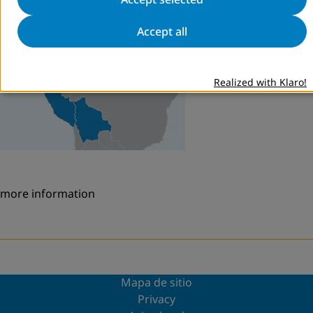
Welcome to DVV International South America
Accept all
Realized with Klaro!
more information
Mapa de sitio
Privacy