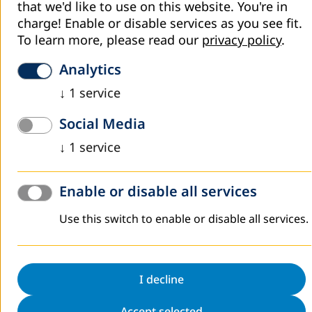
that we'd like to use on this website. You're in
Presentamos a ustedes el último número de la revista EAD
charge! Enable or disable services as you see fit.
(Educación de Adultos y Desarrollo) número 86, titulada: El
To learn more, please read our
privacy policy
.
buen educador de adultos.
Analytics
En esta edición se presentan varios artículos, fotografías,
↓
1
service
columnas, reflexiones, editoriales, mensajes, ilustraciones
y reportajes atractivos, etc. Este histórico último número
Social Media
ha sido dedicado al actor principal de la educación: El buen
educador de adultos.
↓
1
service
Estas publicaciones terminan aquí, pero el debate
continúa.
Enable or disable all services
Link de la revista:
https://www.dvv-
Use this switch to enable or disable all services.
international.de/fileadmin/files/epaper/86_2019_es/index.
to overview
I decline
Accept selected