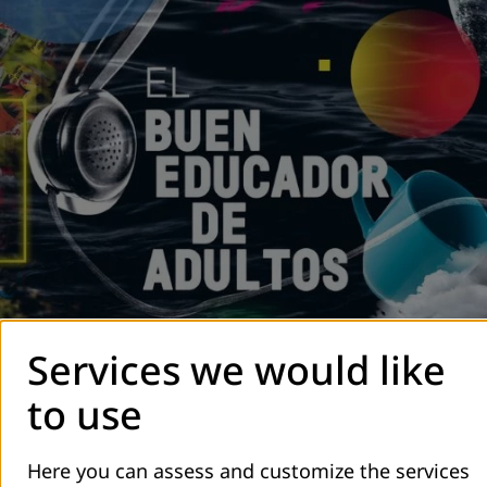
Services we would like
to use
Último número de la revista EAD (Educación de Adultos y
Here you can assess and customize the services
Desarrollo) número 86. "El buen educador de adultos"