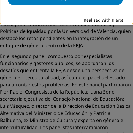
cada subcapítulo del informe. Asimismo, se contó con la
participación de César Picón, experto internacional en
EPJA, quien compartió sus comentarios a través de un
Realized with Klaro!
video, y María Grazia Ruiz, doctoranda en Género y
Políticas de Igualdad por la Universidad de Valencia, quien
destacó los retos pendientes en la integración de un
enfoque de género dentro de la EPJA.
En el segundo panel, compuesto por especialistas,
funcionarios y gestores públicos, se abordaron los
desafíos que enfrenta la EPJA desde una perspectiva de
género e interculturalidad, así como el papel del Estado
para afrontar estos problemas. En este panel participaron
Flor Pablo, Congresista de la República; Juana Sono,
secretaria ejecutiva del Consejo Nacional de Educación;
Luis Vásquez, director de la Dirección de Educación Básica
Alternativa del Ministerio de Educación; y Patricia
Balbuena, ex Ministra de Cultura y experta en género e
interculturalidad. Los panelistas intercambiaron