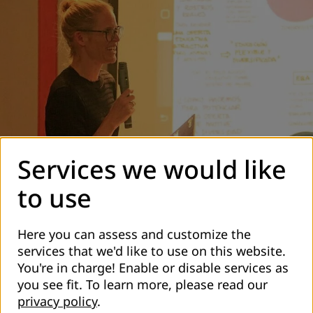
Services we would like
to use
Here you can assess and customize the
El lunes 25 de noviembre, en el marco del Día Internacional
services that we'd like to use on this website.
para la Eliminación de la Violencia contra la Mujer, se
You're in charge! Enable or disable services as
presentó el informe titulado “Situación de la Educación de
you see fit.
To learn more, please read our
Jóvenes y Adultos en el Perú: Una mirada integral y
privacy policy
.
desafíos pendientes en género e interculturalidad”,