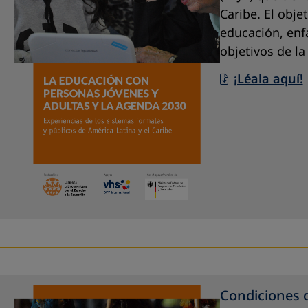
Caribe. El obje
educación, enf
objetivos de l
¡Léala aquí!
Condiciones d