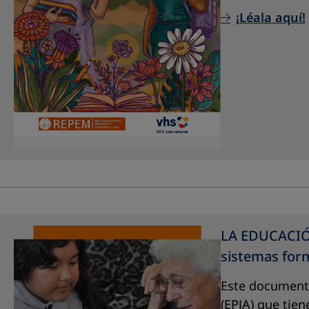
¡Léala aquí!
LA EDUCACIÓ
sistemas form
Este documento
(EPJA) que tien