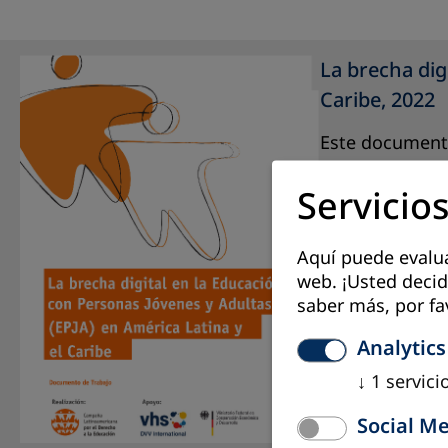
La brecha dig
Caribe, 2022
Este documento
Adultas (EPJA):
Servicios
de este campo 
pues los debate
Aquí puede evaluar
¡Léala aquí!
web. ¡Usted decid
saber más, por fa
Analytics
↓
1
servici
Social M