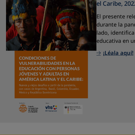
el Caribe
, 202
El presente rel
durante la pan
lado, identific
educativa en u
¡Léala aquí!