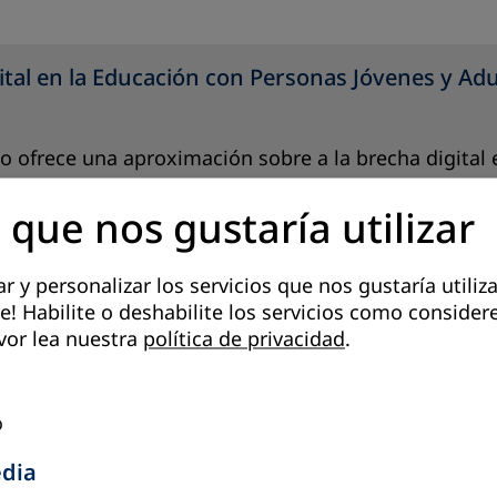
ital en la Educación con Personas Jóvenes y Adul
 ofrece una aproximación sobre a la brecha digital 
 sus diversas expresiones, causas, características e 
 que nos gustaría utilizar
de la educación. Se trata de una cuestión poco expl
s y análisis al respecto han dejado fuera a estos su
 y personalizar los servicios que nos gustaría utiliza
e! Habilite o deshabilite los servicios como consider
vor lea nuestra
política de privacidad
.
o
edia