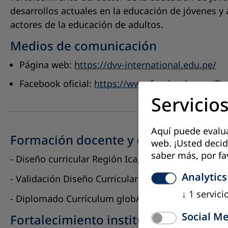
desarrollos actuales en la educación de jóvenes y 
actores de la educación de adultos.
Medios de comunicación
Página web:
https://dvv-international.edu.pe/
Facebook oficial:
https://www.facebook.com/Dvv.
Servicios
Aquí puede evaluar
Formación docente y diseño curricul
web. ¡Usted decid
saber más, por fa
- Diseño curricular Región Ica, 4 segmentos: Alfa
Analytics
- Validación Diseño Curricular Diversificado Regió
↓
1
servici
- Diplomado Currículum globALE.
Social M
Fortalecimiento institucional en EPJA