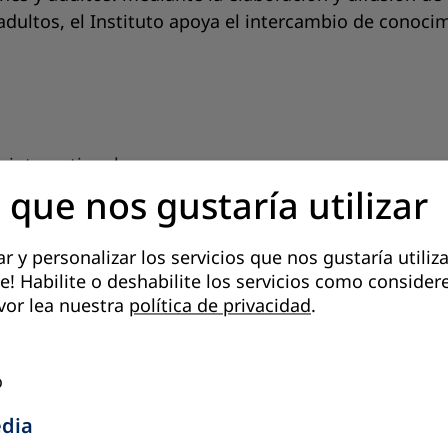
adultos, el Instituto apoya el intercambio de conocim
international.pe
 que nos gustaría utilizar
 y personalizar los servicios que nos gustaría utiliza
ar
e! Habilite o deshabilite los servicios como consider
vor lea nuestra
política de privacidad
.
betización, Laboral, CEBA abierto y Secundaria común.
n Puno.
o
edia