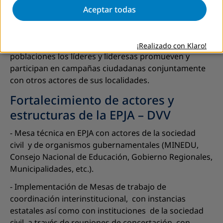
análisis de temas priorizados del acuerdo de
Aceptar todas
gobernabilidad regional o local con participación de
mujeres.
- Incidencia en políticas públicas a favor de las
¡Realizado con Klaro!
poblaciones los líderes y lideresas promueven y
participan en campañas ciudadanas conjuntamente
con otros actores de sus localidades.
Fortalecimiento de actores y
estructuras de la EPJA – DVV
- Mesa técnica en EPJA con actores de la sociedad
civil y de organismos gubernamentales (MINEDU,
Consejo Nacional de Educación, Gobierno Regionales,
Municipalidades, etc.).
- Implementación de Mesas de trabajo de
coordinación interinstitucional, con instancias
estatales así como con instituciones de la sociedad
civil, a través de reuniones de concertación, con