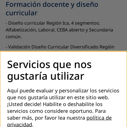
Formación docente y diseño
curricular
- Diseño curricular Región Ica, 4 segmentos:
Alfabetización, Laboral, CEBA abierto y Secundaria
común.
- Validación Diseño Curricular Diversificado Región
Puno.
Servicios que nos
- Diplomado Currículum globALE.
gustaría utilizar
Fortalecimiento institucional en
EPJA
Aquí puede evaluar y personalizar los servicios
- Propuesta de Modelos de Gestión para los CEBAs.
que nos gustaría utilizar en este sitio web.
¡Usted decide! Habilite o deshabilite los
- Acompañamiento a Red de docentes de CEBAs en la
servicios como considere oportuno.
Para
Región Lima.
saber más, por favor lea nuestra
política de
EPJA con enfoque laboral
privacidad
.