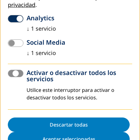
privacidad
.
- Diseño de Ideas y Planes de Negocio en CEBAs y
CEPTROS.
Analytics
- Articulación de Cooperativas Estudiantiles en el
↓
1
servicio
proceso de producción y venta.
Social Media
Materiales educativos pertinentes
↓
1
servicio
- Validación de materiales educativos en cuatro áreas
para el III Avanzado EBA.
Activar o desactivar todos los
- Dos módulos de Ciencias y dos de Humanidades
servicios
para el primer y segundo grado del ciclo avanzado
EBA.
Utilice este interruptor para activar o
desactivar todos los servicios.
- Material de Liderazgo para estudiantes del COPAE.
Educación para el desarrollo
sostenible
Descartar todas
- Propuestas de políticas públicas en relación al
Aceptar seleccionadas